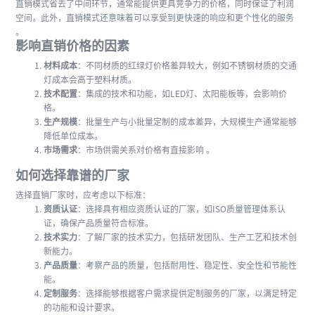
直销模式省去了中间环节，通常能提供更具竞争力的价格，同时保证了利润
空间。此外，直销模式还意味着可以享受到更快速的响应和更个性化的服务
。
影响直销价格的因素
材料成本
：不同材质的红绿灯价格差异较大，例如不锈钢材质的交通
灯成本会高于塑料材质。
技术配置
：集成的技术和功能，如LED灯、太阳能板等，会影响价
格。
生产规模
：批量生产与小批量定制的成本差异，大规模生产通常能够
降低单位成本。
市场需求
：市场供需关系对价格有直接影响 。
如何选择靠谱的厂家
选择直销厂家时，应考虑以下标准：
资质认证
：选择具有相应资质认证的厂家，如ISO质量管理体系认
证，确保产品质量符合标准。
技术实力
：了解厂家的技术实力，包括研发团队、生产工艺和技术创
新能力。
产品质量
：考察产品的质量，包括耐用性、稳定性、安全性和节能性
能。
定制服务
：选择能够根据客户需求提供定制服务的厂家，以满足特定
的功能和设计要求。