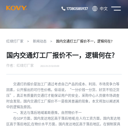
17380585937
中文
红绿灯厂家
>
新闻动态
>
国内交通灯工厂报价不一，逻辑何在?
国内交通灯工厂报价不一，逻辑何在?
作者：红绿灯厂家
2021.03.15 02:03:00
交通灯的报价是加工厂通过考虑自己产品的成本、利润、市场竞争力等
因素，公开报出的可行性价格。俗话说，“一分价钱一分货、好货不怕泛货
压”，真正有质量的交通灯才能保证用户的安全，采购中心人员做市场调查
时会发现，国内交通灯工厂报价不一是极其普遍的现象，本文将加以阐述其
中的逻辑及原因。
一、发达与落后地域差距悬殊，自然物价不一
在GDP方面，国内发达地区高于落后地域;在人均工资方面，国内发达地
区高于落后地区;在物价水平方面，国内发达地区高于落后地区。在钢制家具