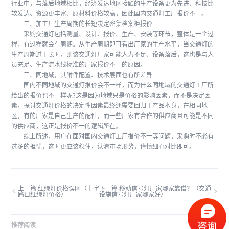
行业中，与落后地域相比，经济发达地区接触的生产设备更为先进、科技比
较发达、资源更丰富、原材料价格较高，因此国内交通灯工厂报价不一。
二、加工厂生产周期的长短决定密集档案柜报价
采购交通灯包括测量、设计、报价、生产、安装等环节，整体是一个过
程，有过程就会有周期。从生产周期即可看出厂家的生产水平，当交通灯的
生产周期过于长时，则该交通灯厂家可能人力不足、设备落后，这也是与人
员充足、生产流水线标准的厂家报价不一的原因。
三、同地域，其附件配置、技术层面也有所差异
国内不同地域的交通灯报价会不一样，而为什么同地域的交通灯工厂所
给出的报价也不一样呢?这是因为地域只是价格的影响因素，而不是决定因
素，探讨交通灯价格的决定性因素最终还需要回归于产品本身，在相同地
区，有的厂家是自己生产的配件，而一些厂家有合作的供应商且可能是不同
的供应商，这正是报价不一的逻辑所在。
综上所述，用户在面对国内交通灯工厂报价不一等问题，采购时不必有
过多的担忧，这时更应该稳住，认清市场形势，谨慎细心对比即可。
上一篇 红绿灯价格误区（十字
下一篇 移动信号灯厂家哪家靠谱？（交通
路口红绿灯价格）
设施信号灯厂家哪家好）
推荐阅读